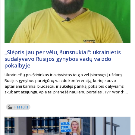
„Slėptis jau per vėlu, šunsnukiai“: ukrainietis
sudalyvavo Rusijos gynybos vadų vaizdo
pokalbyje
Ukrainiečių pokštininkas ir aktyvistas teigia vėl įsibrovęs į uždarą
Rusijos gynybos pareigūnų vaizdo konferenciją, kurioje buvo
aptariami kariniai biudžetai, ir sukėlęs paniką, pokalbio dalyviams
skubant atsijungti. Apie tai pranešė naujienų portalas „TVP World“....
Pasaulis