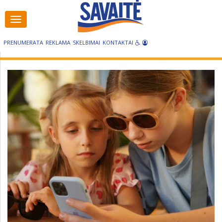
Visos
kategorijos
PRENUMERATA
REKLAMA
SKELBIMAI
KONTAKTAI