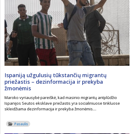
Ispaniją užgulusių tūkstančių migrantų
priežastis – dezinformacija ir prekyba
žmonėmis
Maroko vyriausybė pareiškė, kad masinio migrantų antplūdžio
Ispanijos Seutos eksklave priežastis yra socialiniuose tinkluose
skleidžiama dezinformacija ir prekyba žmonėmis....
Pasaulis