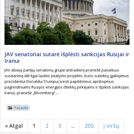
JAV senatoriai sutarė išplėsti sankcijas Rusijai ir
Iranui
JAV abiejų partijų senatorių grupė antradienį pranešė pasiekusi
susitarimą dėl ilgai laukto įstatymo projekto, kuris suteiktų įgaliojimus
prezidentui Donaldui Trumpui įvesti papildomus apribojimus
pagrindiniams Rusijos energijos išteklių pirkėjams ir išplėsti sankcijas
Iranui, pranešė „Bloomberg“....
Pasaulis
« Atgal
1
2
3
...
205
į viršų