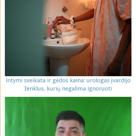
Intymi sveikata ir gėdos kaina: urologas įvardijo
ženklus, kurių negalima ignoruoti