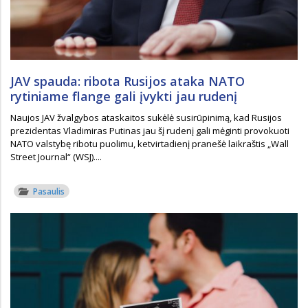
JAV spauda: ribota Rusijos ataka NATO
rytiniame flange gali įvykti jau rudenį
Naujos JAV žvalgybos ataskaitos sukėlė susirūpinimą, kad Rusijos
prezidentas Vladimiras Putinas jau šį rudenį gali mėginti provokuoti
NATO valstybę ribotu puolimu, ketvirtadienį pranešė laikraštis „Wall
Street Journal“ (WSJ)....
Pasaulis