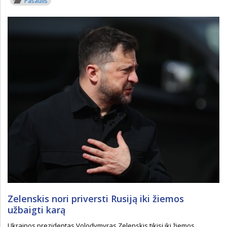
Pasaulis
Zelenskis nori priversti Rusiją iki žiemos
užbaigti karą
Ukrainos prezidentas Volodymyras Zelenskis tikisi iki žiemos