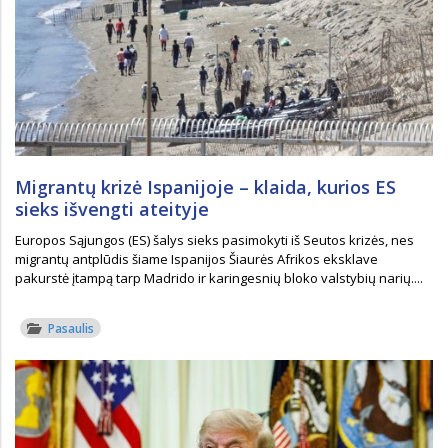
Migrantų krizė Ispanijoje – klaida, kurios ES
sieks išvengti ateityje
Europos Sąjungos (ES) šalys sieks pasimokyti iš Seutos krizės, nes
migrantų antplūdis šiame Ispanijos Šiaurės Afrikos eksklave
pakurstė įtampą tarp Madrido ir karingesnių bloko valstybių narių....
Pasaulis