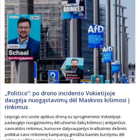
„Politico”: po drono incidento Vokietijoje
daugėja nuogąstavimų dėl Maskvos kišimosi į
rinkimus
Leipcigo oro uoste aptikus droną su sprogmenimis Vokietijoje
padaugėjo nuogąstavimų dėl užsienio šalių kišimosi į artėjančius
savivaldos rinkimus, kuriuose dalyvaujantys kraštutinės dešinės
politikai savo rinkiminę kampaniją grindžia baimės kurstymu dėl