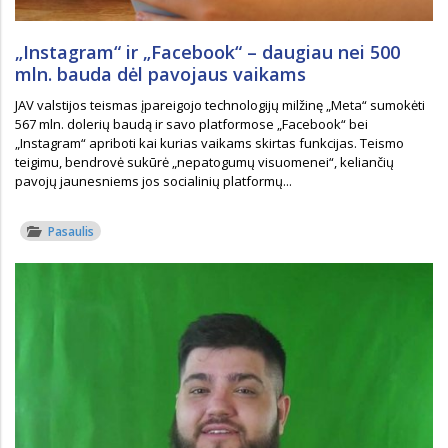
„Instagram“ ir „Facebook“ – daugiau nei 500
mln. bauda dėl pavojaus vaikams
JAV valstijos teismas įpareigojo technologijų milžinę „Meta“ sumokėti
567 mln. dolerių baudą ir savo platformose „Facebook“ bei
„Instagram“ apriboti kai kurias vaikams skirtas funkcijas. Teismo
teigimu, bendrovė sukūrė „nepatogumų visuomenei“, keliančių
pavojų jaunesniems jos socialinių platformų...
Pasaulis