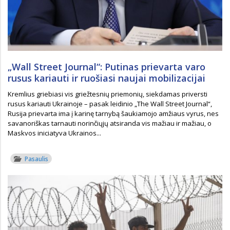
„Wall Street Journal“: Putinas prievarta varo
rusus kariauti ir ruošiasi naujai mobilizacijai
Kremlius griebiasi vis griežtesnių priemonių, siekdamas priversti
rusus kariauti Ukrainoje – pasak leidinio „The Wall Street Journal“,
Rusija prievarta ima į karinę tarnybą šaukiamojo amžiaus vyrus, nes
savanoriškas tarnauti norinčiųjų atsiranda vis mažiau ir mažiau, o
Maskvos iniciatyva Ukrainos...
Pasaulis