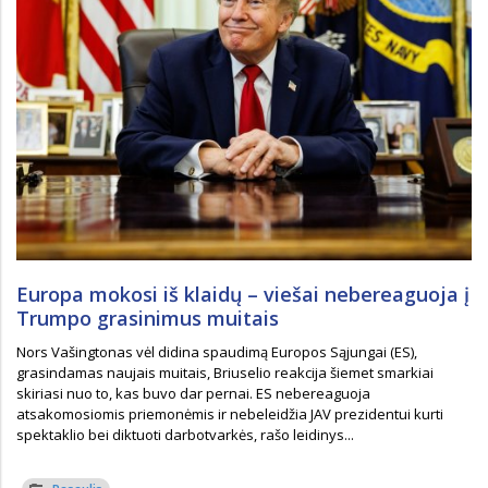
Europa mokosi iš klaidų – viešai nebereaguoja į
Trumpo grasinimus muitais
Nors Vašingtonas vėl didina spaudimą Europos Sąjungai (ES),
grasindamas naujais muitais, Briuselio reakcija šiemet smarkiai
skiriasi nuo to, kas buvo dar pernai. ES nebereaguoja
atsakomosiomis priemonėmis ir nebeleidžia JAV prezidentui kurti
spektaklio bei diktuoti darbotvarkės, rašo leidinys...