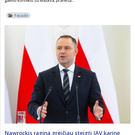
galimo konflikto su Maskva, praneša...
Pasaulis
Nawrockis ragina greičiau steigti JAV karinę